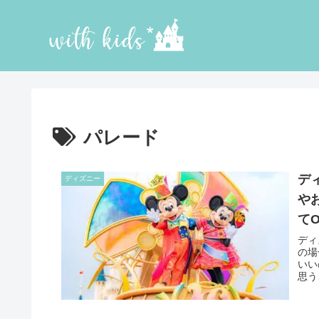
パレード
デ
ディズニー
や
て
ディ
の場
いい
思う