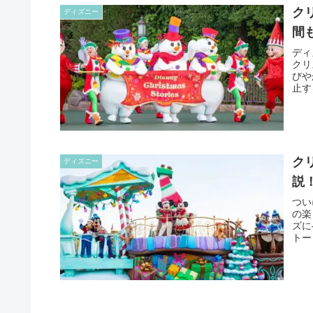
ク
ディズニー
間
ディ
クリ
びや
止す
ク
ディズニー
説
つい
の楽
ズに
トー