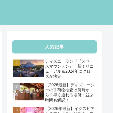
人気記事
ディズニーランド『スペー
スマウンテン』一新！リニ
ューアル＆2024年にクロー
ズが決定
【2026最新】ディズニーシ
ーの手荷物検査は何時か
ら？早く通れる場所・並ぶ
時間も解説！
【2026年最新】イクスピア