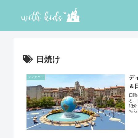
日焼け
デ
ディズニー
＆
日陰
と、
紹介
ちら