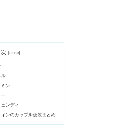
目次
ー
エル
スミン
シー
ウェンディ
ウィンのカップル仮装まとめ