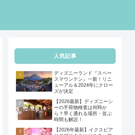
人気記事
ディズニーランド『スペー
スマウンテン』一新！リニ
ューアル＆2024年にクロー
ズが決定
【2026最新】ディズニーシ
ーの手荷物検査は何時か
ら？早く通れる場所・並ぶ
時間も解説！
【2026年最新】イクスピア