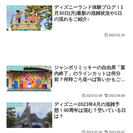
ディズニーランド体験ブログ！1
ディズニー
月30日(月)最新の混雑状況や1日
の流れをご紹介♪
2023.02.10
ジャンボリミッキーの自由席「案
ディズニー
内終了」のラインカットは何分
前？何時ごろ並べば良いかもご紹
介♪
2023.02.08
2023.09.08
ディズニー2023年4月の混雑予
ディズニー
想！40周年は混む？空いている日
は？
2023.02.06
2023.03.02